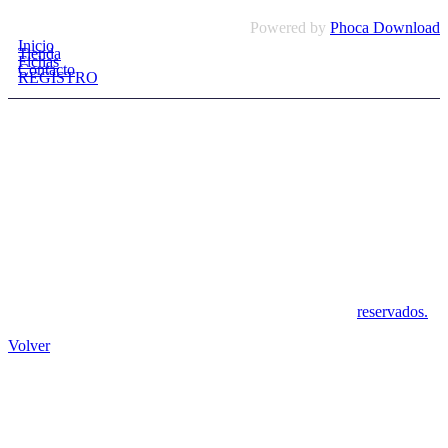
Powered by
Phoca Download
Inicio
Tienda
Fichas
Contacto
REGISTRO
Pol. Ind. Las Quemadas, S/N
14014 LAS QUEMADAS, Córdoba
Telf.: 695 79 22 83
Síguenos en:
Copyright © 2020 eurocordoba.es. Todos los derechos
reservados.
Volver