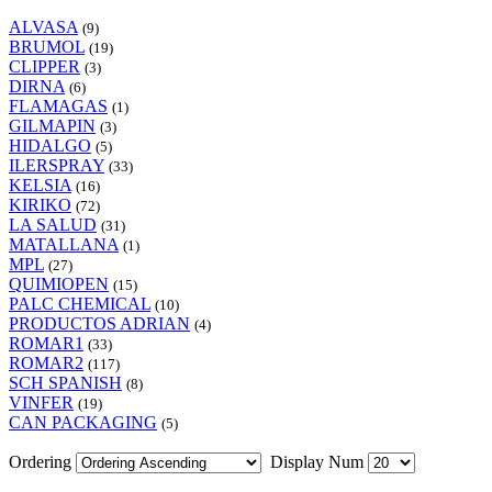
ALVASA
(9)
BRUMOL
(19)
CLIPPER
(3)
DIRNA
(6)
FLAMAGAS
(1)
GILMAPIN
(3)
HIDALGO
(5)
ILERSPRAY
(33)
KELSIA
(16)
KIRIKO
(72)
LA SALUD
(31)
MATALLANA
(1)
MPL
(27)
QUIMIOPEN
(15)
PALC CHEMICAL
(10)
PRODUCTOS ADRIAN
(4)
ROMAR1
(33)
ROMAR2
(117)
SCH SPANISH
(8)
VINFER
(19)
CAN PACKAGING
(5)
Ordering
Display Num