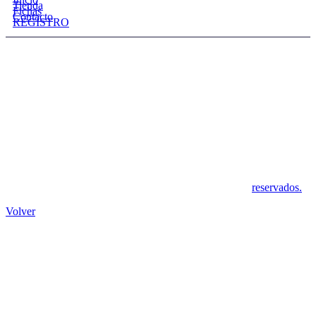
Tienda
Fichas
Contacto
REGISTRO
Pol. Ind. Las Quemadas, S/N
14014 LAS QUEMADAS, Córdoba
Telf.: 695 79 22 83
Síguenos en:
Copyright © 2020 eurocordoba.es. Todos los derechos
reservados.
Volver