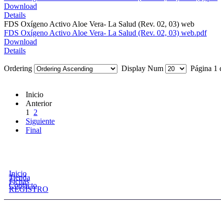
Download
Details
FDS Oxígeno Activo Aloe Vera- La Salud (Rev. 02, 03) web
FDS Oxígeno Activo Aloe Vera- La Salud (Rev. 02, 03) web.pdf
Download
Details
Ordering
Display Num
Página 1 
Inicio
Anterior
1
2
Siguiente
Final
Inicio
Tienda
Fichas
Contacto
REGISTRO