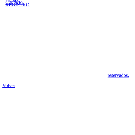
Contacto
REGISTRO
Pol. Ind. Las Quemadas, S/N
14014 LAS QUEMADAS, Córdoba
Telf.: 695 79 22 83
Síguenos en:
Copyright © 2020 eurocordoba.es. Todos los derechos
reservados.
Volver